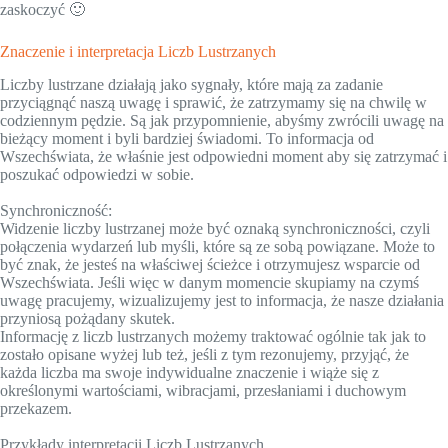
zaskoczyć 🙂
Znaczenie i interpretacja Liczb Lustrzanych
Liczby lustrzane działają jako sygnały, które mają za zadanie
przyciągnąć naszą uwagę i sprawić, że zatrzymamy się na chwilę w
codziennym pędzie. Są jak przypomnienie, abyśmy zwrócili uwagę na
bieżący moment i byli bardziej świadomi. To informacja od
Wszechświata, że właśnie jest odpowiedni moment aby się zatrzymać i
poszukać odpowiedzi w sobie.
Synchroniczność:
Widzenie liczby lustrzanej może być oznaką synchroniczności, czyli
połączenia wydarzeń lub myśli, które są ze sobą powiązane. Może to
być znak, że jesteś na właściwej ścieżce i otrzymujesz wsparcie od
Wszechświata. Jeśli więc w danym momencie skupiamy na czymś
uwagę pracujemy, wizualizujemy jest to informacja, że nasze działania
przyniosą pożądany skutek.
Informację z liczb lustrzanych możemy traktować ogólnie tak jak to
zostało opisane wyżej lub też, jeśli z tym rezonujemy, przyjąć, że
każda liczba ma swoje indywidualne znaczenie i wiąże się z
określonymi wartościami, wibracjami, przesłaniami i duchowym
przekazem.
Przykłady interpretacji Liczb Lustrzanych