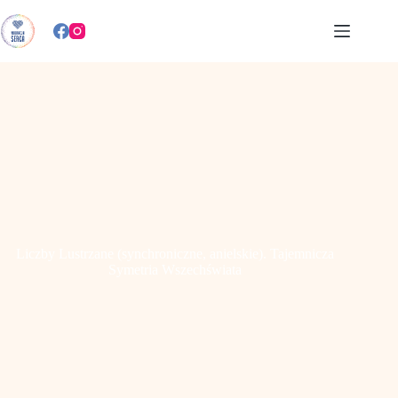
Przejdź
do
treści
Liczby Lustrzane (synchroniczne, anielskie). Tajemnicza
Symetria Wszechświata