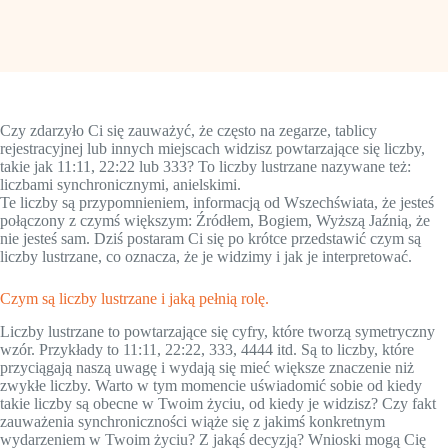
Czy zdarzyło Ci się zauważyć, że często na zegarze, tablicy
rejestracyjnej lub innych miejscach widzisz powtarzające się liczby,
takie jak 11:11, 22:22 lub 333? To liczby lustrzane nazywane też:
liczbami synchronicznymi, anielskimi.
Te liczby są przypomnieniem, informacją od Wszechświata, że jesteś
połączony z czymś większym: Źródłem, Bogiem, Wyższą Jaźnią, że
nie jesteś sam. Dziś postaram Ci się po krótce przedstawić czym są
liczby lustrzane, co oznacza, że je widzimy i jak je interpretować.
Czym są liczby lustrzane i jaką pełnią rolę.
Liczby lustrzane to powtarzające się cyfry, które tworzą symetryczny
wzór. Przykłady to 11:11, 22:22, 333, 4444 itd. Są to liczby, które
przyciągają naszą uwagę i wydają się mieć większe znaczenie niż
zwykłe liczby. Warto w tym momencie uświadomić sobie od kiedy
takie liczby są obecne w Twoim życiu, od kiedy je widzisz? Czy fakt
zauważenia synchroniczności wiąże się z jakimś konkretnym
wydarzeniem w Twoim życiu? Z jakąś decyzją? Wnioski mogą Cię