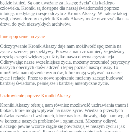
będzie istnieć. Są one uważane za „księgę życia” dla każdego
człowieka. Kroniki są dostępne dla naszej świadomości poprzez
intuicję, medytację i sesje odczytu z Kronik Akaszy. W trakcie takiej
sesji, doświadczony czytelnik Kronik Akaszy może otworzyć dla nas
drzwi do tych niezwykłych archiwów.
Inne spojrzenie na życie
Odczytywanie Kronik Akaszy daje nam możliwość spojrzenia na
życie z szerszej perspektywy. Pozwala nam zrozumieć, że jesteśmy
częścią czegoś większego niż tylko nasza obecna egzystencja.
Odkrywając nasze wcześniejsze życia, możemy zrozumieć przyczyny
naszych obecnych doświadczeń i lepiej poznać naszą duszę. To
umożliwia nam ujrzenie wzorców, które mogą wpływać na nasze
życie i relacje. Przez to nowe spojrzenie możemy zacząć budować
bardziej świadome, pełniejsze i bardziej autentyczne życie.
Uzdrowienie poprzez Kroniki Akaszy
Kroniki Akaszy oferują nam również możliwość uzdrawiania traum i
blokad, które mogą wpływać na nasze życie. Wiedza o przeszłych
doświadczeniach i wyborach, które nas kształtowały, daje nam wgląd
w korzenie naszych problemów i ograniczeń. Możemy odkryć,
dlaczego pewne wzorce ciągle się powtarzają w naszym życiu i jak
możemy je przełamać. Przez uświadomienie sobie tych wzorców,