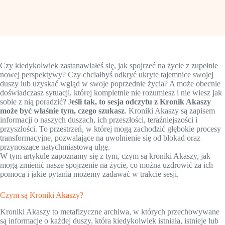
Czy kiedykolwiek zastanawiałeś się, jak spojrzeć na życie z zupełnie
nowej perspektywy? Czy chciałbyś odkryć ukryte tajemnice swojej
duszy lub uzyskać wgląd w swoje poprzednie życia? A może obecnie
doświadczasz sytuacji, której kompletnie nie rozumiesz i nie wiesz jak
sobie z nią poradzić? J
eśli tak, to sesja odczytu z Kronik Akaszy
może być właśnie tym, czego szukasz
. Kroniki Akaszy są zapisem
informacji o naszych duszach, ich przeszłości, teraźniejszości i
przyszłości. To przestrzeń, w której mogą zachodzić głębokie procesy
transformacyjne, pozwalające na uwolnienie się od blokad oraz
przynoszące natychmiastową ulgę.
W tym artykule zapoznamy się z tym, czym są kroniki Akaszy, jak
mogą zmienić nasze spojrzenie na życie, co można uzdrowić za ich
pomocą i jakie pytania możemy zadawać w trakcie sesji.
Czym są Kroniki Akaszy?
Kroniki Akaszy to metafizyczne archiwa, w których przechowywane
są informacje o każdej duszy, która kiedykolwiek istniała, istnieje lub