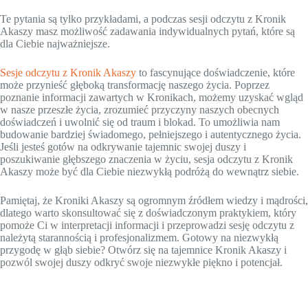
Te pytania są tylko przykładami, a podczas sesji odczytu z Kronik
Akaszy masz możliwość zadawania indywidualnych pytań, które są
dla Ciebie najważniejsze.
Sesje odczytu z Kronik Akaszy
to fascynujące doświadczenie, które
może przynieść głęboką transformację naszego życia. Poprzez
poznanie informacji zawartych w Kronikach, możemy uzyskać wgląd
w nasze przeszłe życia, zrozumieć przyczyny naszych obecnych
doświadczeń i uwolnić się od traum i blokad. To umożliwia nam
budowanie bardziej świadomego, pełniejszego i autentycznego życia.
Jeśli jesteś gotów na odkrywanie tajemnic swojej duszy i
poszukiwanie głębszego znaczenia w życiu, sesja odczytu z Kronik
Akaszy może być dla Ciebie niezwykłą podróżą do wewnątrz siebie.
Pamiętaj, że Kroniki Akaszy są ogromnym źródłem wiedzy i mądrości,
dlatego warto skonsultować się z doświadczonym praktykiem, który
pomoże Ci w interpretacji informacji i przeprowadzi sesję odczytu z
należytą starannością i profesjonalizmem. Gotowy na niezwykłą
przygodę w głąb siebie? Otwórz się na tajemnice Kronik Akaszy i
pozwól swojej duszy odkryć swoje niezwykłe piękno i potencjał.